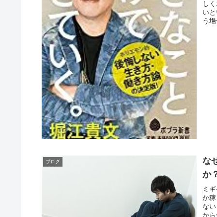
しく
いと
う場
な
ブログ
か
ミギ
か稼
ない
から