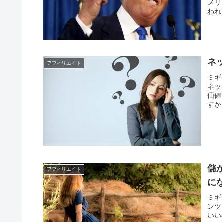
メリ
われ
ネ
アフィリエイト
ミギ
ネッ
価値
すか
儲
アフィリエイト
に
ミギ
ンツ
いい