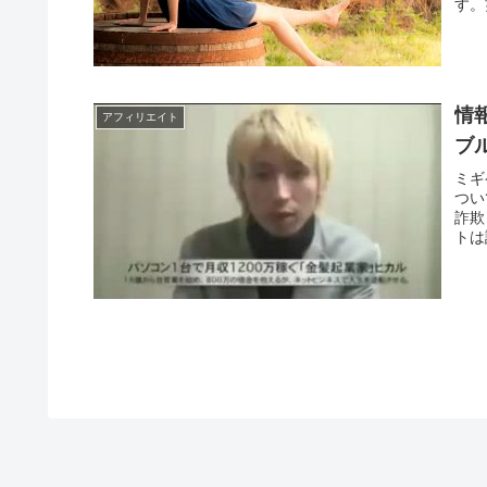
す。
情
アフィリエイト
ブ
ミギ
つい
詐欺
トは