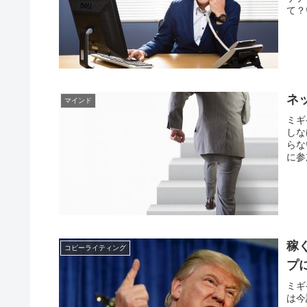
て？
ネ
マインド
ミギ
しな
らな
に参
稼
コピーライティング
プ
ミギ
は今