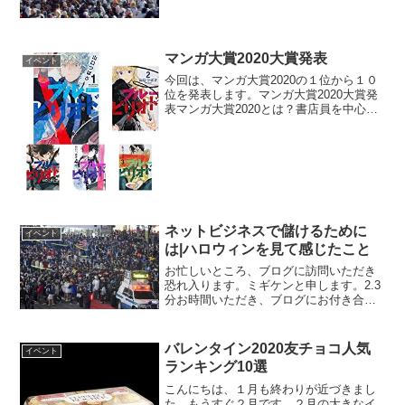
的には、秋と言えばお祭りをイメージし
ます。私が育った兵庫県播州地方（明石
市・加古川市・姫路市・福崎町など）で
は、10月は祭り月と言って...
マンガ大賞2020大賞発表
イベント
今回は、マンガ大賞2020の１位から１０
位を発表します。マンガ大賞2020大賞発
表マンガ大賞2020とは？書店員を中心に
した各界のマンガ好きが選ぶ、2019年の
一推しマンガです。選考対象は、2019年1
月1日～12月31日に単行本が出版され...
ネットビジネスで儲けるために
イベント
は|ハロウィンを見て感じたこと
お忙しいところ、ブログに訪問いただき
恐れ入ります。ミギケンと申します。2.3
分お時間いただき、ブログにお付き合い
いただければ幸いです。ハロウィンの経
済効果ハロウィンが終わりました。昨日
は東京渋谷駅前の様子が、テレビで中継
バレンタイン2020友チョコ人気
イベント
されてましたが、もの...
ランキング10選
こんにちは、１月も終わりが近づきまし
た。もうすぐ２月です。２月の大きなイ