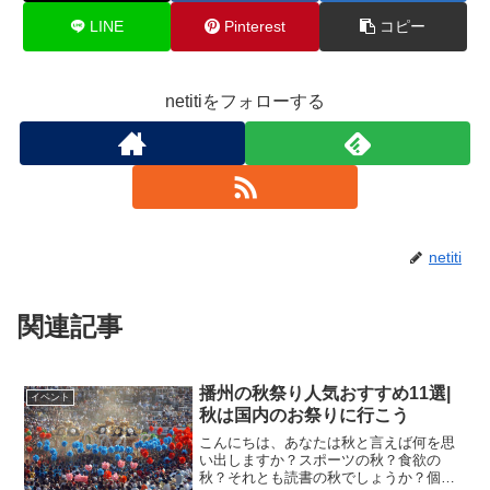
LINE
Pinterest
コピー
netitiをフォローする
netiti
関連記事
播州の秋祭り人気おすすめ11選|
イベント
秋は国内のお祭りに行こう
こんにちは、あなたは秋と言えば何を思
い出しますか？スポーツの秋？食欲の
秋？それとも読書の秋でしょうか？個人