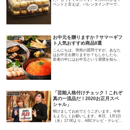
ベントと言えば、バレンタインデーで
す。チョコレートメーカーが販促イベン
トとして企画した、バレンタインデーの
プレゼントが日本で定着し、チョコレー
トの売上は年間２０％を占め...
お中元を贈りますか？サマーギフ
イベント
ト人気おすすめ商品8選
こんにちは、突然の質問ですが、あなた
はお中元を贈りますか？もしかしたら、
若者の中にはお中元という習慣を知らな
い人もいるかもしれません。先日、スー
パーに行って気づいたのですが、最近は
お中元ではなく、サマーギフトという言
葉でコーナーが作られてい...
「芸能人格付けチェック！これぞ
イベント
真の一流品だ！2020お正月スペ
シャル」
明けましておめでとうございます。今年
もよろしくお願いします。本日、1月1日
（水）17:00より、ABCテレビ・テレビ朝
日系で、「芸能人格付けチェック！これ
ぞ真の一流品だ！2020お正月スペシャ