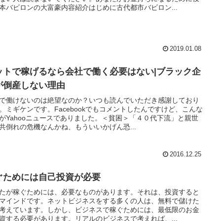
本バビロンの大富豪内容紹介はじめに古代都市バビロン...
2019.01.08
ットで稼げるなら会社で働く必要はない|ブラック企
が倒産しない理由
で働けないのは絶望なのか？いつも読んでいただき感謝しており
。ミギケンです。Facebookでもコメントしたんですけど、こんな
がYahooニュースでありました。＜貧困＞「４０代下流」と親世
共倒れの危機なんかね、もういいかげん恐...
2016.12.25
ぐためには自己投資が必要
たが稼ぐためには、必要なものがあります。それは、投資すると
マインドです。ネットビジネスをする多くの人は、無料で儲けた
考えています。しかし、ビジネスで稼ぐためには、最低限のお金
資する必要があります。リアルのビジネスで考えれば、...