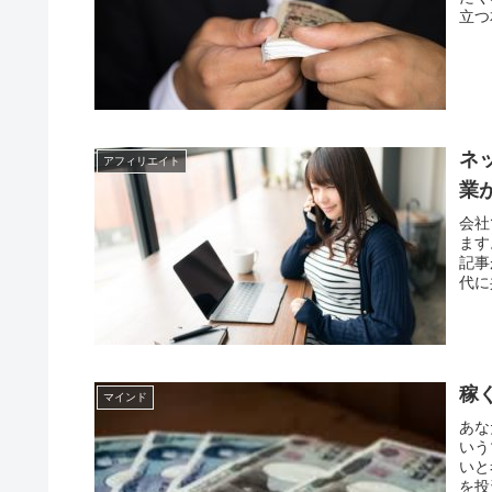
立つ
ネ
アフィリエイト
業
会社
ます
記事
代に
稼
マインド
あな
いう
いと
を投