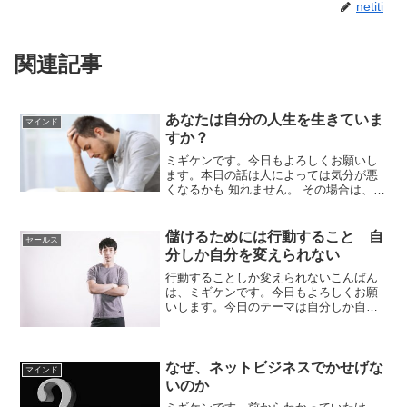
netiti
関連記事
あなたは自分の人生を生きていま
マインド
すか？
ミギケンです。今日もよろしくお願いし
ます。本日の話は人によっては気分が悪
くなるかも 知れません。 その場合は、読
むのをやめて頂ければと思います。 今
日、夕方帰宅した時、妻から思いがけな
いことを 聞きました。 自宅の前に住んで
儲けるためには行動すること 自
セールス
いた大家さんが亡...
分しか自分を変えられない
行動することしか変えられないこんばん
は、ミギケンです。今日もよろしくお願
いします。今日のテーマは自分しか自分
を変えられないです。昨日と変わりばえ
しない生活が嫌で、本を読んだり、セミ
ナーに出ても自分が行動しなければ現実
は変わらないですね。成功...
なぜ、ネットビジネスでかせげな
マインド
いのか