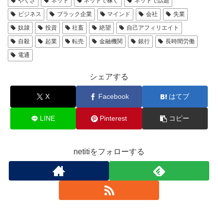
やくざ
ネット
ネットで稼ぐ
ネットで話題
ビジネス
ブラック企業
マインド
会社
失業
奴隷
投資
社畜
絶望
自己アフィリエイト
自殺
起業
転売
金融機関
銀行
長時間労働
電通
シェアする
X
Facebook
はてブ
LINE
Pinterest
コピー
netitiをフォローする