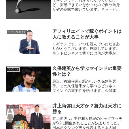
ミギケンです。前からわかっていたけ
ど、実感できていなかったので自分自身
反省の意味で書いています。ネットビジ
ネスで成功できない理由①お金をかける
ところを間違っている多くの人がネット
ビジネスを始める際に目立っているサイ
トやネット上の有名人から学...
アフィリエイトで稼ぐポイントは
アフィリエイト
人に教えることが大事
ミギケンです。いつも読んでいただきあ
りがとうございます。感謝しています。
ネットビジネスで稼ぐには何が大事かネ
ットビジネス、特にアフィリエイトで稼
ぐには何が大切なのか？それは、人に教
えることです。いきなりで意味がわから
久保建英から学ぶマインドの重要
マインド
ないでしょうか？具体的に...
性とは？
最近、移籍報道が騒がしい久保建英選
手。その久保選手から学べるビジネス・
マインドの重要性を語ります。久保建英
選手とは久保建英選手は、現在24歳でス
ペインの名門チーム、レアル・ソシエダ
に所属する、日本代表のサッカー選手で
井上尚弥は天才か？努力は天才に
イベント
す。FC東京からレアルマ...
勝る
井上尚弥 vs 中谷潤人世紀のビッグマッチ
が5/2に開催されることが決まりました。
日本ボクシング界を代表する日本人同