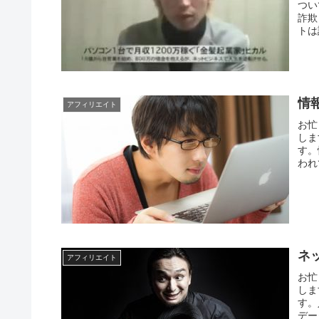
つい
詐欺
トは
情
アフィリエイト
お忙
しま
す。
われ
ネ
アフィリエイト
お忙
しま
す。
デー