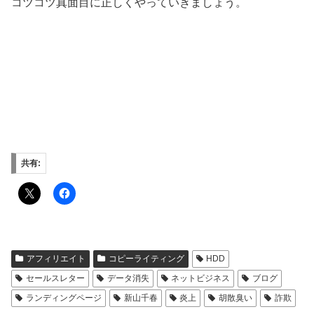
コツコツ真面目に正しくやっていきましょう。
共有:
アフィリエイト
コピーライティング
HDD
セールスレター
データ消失
ネットビジネス
ブログ
ランディングページ
新山千春
炎上
胡散臭い
詐欺