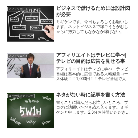
リエイトを批判してしている人がいるよ
ビジネスで儲けるためには設計図
うで。有名なアフィリ...
アフィリエイト
が必要
ミギケンです。今日もよろしくお願いし
ます。ネットビジネスで稼ごうとがむし
ゃらに努力してもなかなか稼げない。そ
んなことはありませんか？私はありま
す。いい記事を書いても誰も見てなかっ
たら宝のもちぐされですよね。ただ漫然
と記事を書いていてもやはり...
アフィリエイトはテレビに学べ|
アフィリエイト
テレビの目的は広告を見せる事
アフィリエイトはテレビに学べ テレビ
番組は基本的に広告である大幅減量コー
ス体験！！1,000円！！テレビ番組で大反
響！大幅減量ダイエットコース【 エルセ
ーヌ 】のご紹介 ー— blackphoenix
(@phoenixhunting) A...
ネタがない時に記事を書く方法
コピーライティング
書くことに悩んだらお忙しいところ、ブ
ログに訪問いただき恐れ入ります。ミギ
ケンと申します。2.3分お時間いただき、
ブログにお付き合いいただければ幸いで
す。毎日ブログを書いていると、ネタが
ない、と思う日がやっぱり出てきます。
書いている内容が同じ...