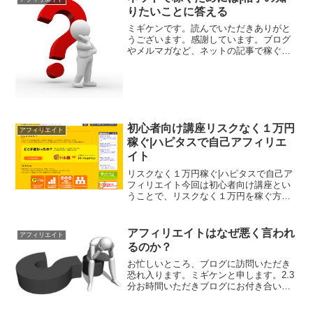
りたいことに答える
ミギケンです。読んでいただきありがと
うございます。感謝しています。ブログ
やメルマガなど、ネットの記事で稼ぐ場
合の重要なポイントは何か。ネットで稼
ぐためには|相手の知りたいことに答える
それは、相手（読者）の知りたいことに
答えることです。実は、...
初心者向け講座リスクなく１万円
アフィリエイト
稼ぐ|ハピタスで自己アフィリエ
イト
リスクなく１万円稼ぐ|ハピタスで自己ア
フィリエイト今回は初心者向け講座とい
うことで、リスクなく１万円を稼ぐ方法
を紹介していきます。YouTubeの動画で
も説明しています。合わせてご覧くださ
い。自己アフィリエイトとは自分で購入
アフィリエイトはなぜ悪く言われ
アフィリエイト
や申し込みするこ...
るのか？
お忙しいところ、ブログに訪問いただき
恐れ入ります。ミギケンと申します。2.3
分お時間いただきブログにお付き合いい
ただければ幸いです。なぜアフィリエイ
トは批判されるのか相変わらず、アフィ