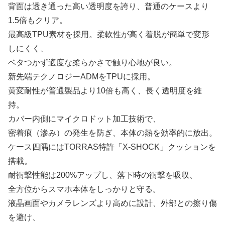
背面は透き通った高い透明度を誇り、普通のケースより
1.5倍もクリア。
最高級TPU素材を採用。柔軟性が高く着脱が簡単で変形
しにくく、
ベタつかず適度な柔らかさで触り心地が良い。
新先端テクノロジーADMをTPUに採用。
黄変耐性が普通製品より10倍も高く、長く透明度を維
持。
カバー内側にマイクロドット加工技術で、
密着痕（滲み）の発生を防ぎ、本体の熱を効率的に放出。
ケース四隅にはTORRAS特許「X-SHOCK」クッションを
搭載。
耐衝撃性能は200%アップし、落下時の衝撃を吸収、
全方位からスマホ本体をしっかりと守る。
液晶画面やカメラレンズより高めに設計、外部との擦り傷
を避け、