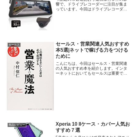
響で、ドライブレコーダーに注目が集ま
っています。今回はドライブレコーダー
の人気おすすめ商品をまとめてみまし
た。では、さっそくいってみましょう。
「いれん!尾張小牧ナンバーだろ!」高級外
車の運転手があおり運転...
セールス・営業関連人気おすすめ
セールス
本5選|ネットで稼げる力をつける
ために
こんにちは、今回はセールス・営業関連
の人気おすすめ本を紹介します。インタ
ーネットにおいてもセールスは重要で
す。なぜならインターネットが発達し、
なんでもネットで購入する時代になって
も、購入するのはパソコンやスマホでは
なく人間だからです。営業を...
Xperia 10 IIケース・カバー人気お
商品レビュー
すすめ７選