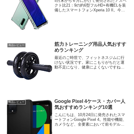
5月末から６月にかけて発売されたアスペ
クト比21：9の約6型フルHD+有機ELを装
備したスマートフォンXperia 10 II。今回
は、Xperia 10 II向けケース・カバーの人
気おすすめ商品を特集します。Xperia 10
IIケース...
筋力トレーニング用品人気おすす
商品レビュー
めランキング
最近のご時世で、フィットネスジムに行
けない状況です。家にこもりがちだと運
動不足になり、健康によくないですね。
というわけで今回は、家で利用する筋肉
トレーニング用品をまとめてみました。
では、さっそくいってみましょう。筋力
トレーニング用品人気おす...
Google Pixel 4ケース・カバー人
商品レビュー
気おすすめランキング10選
こんにちは、10月24日に発売されたスマ
ートフォンGoogle Pixel 4。性能や機能、
カメラなど、全要素において前モデル
Pixel 3シリーズから進化しています。今
回は、Google Pixel 4ケース・カバーをま