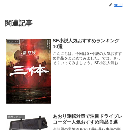
netiti
関連記事
SF小説人気おすすめランキング
トレンド
10選
こんにちは、今回はSF小説の人気おすす
め作品をまとめてみました。では、さっ
そくいってみましょう。SF小説人気おす
すめランキング10選SF小説人気おすすめ
1三体物理学者の父を文化大革命で惨殺さ
れ、人類に絶望した中国人エリート女性
科学者・葉文潔...
あおり運転対策で注目ドライブレ
商品レビュー
コーダー人気おすすめ商品６選
今話題の常磐道あおり運転暴行事件の影