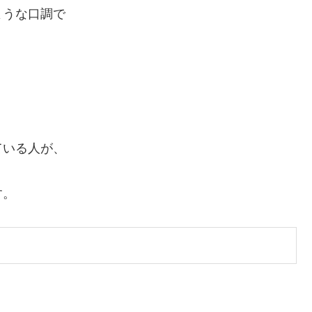
ような口調で
ている人が、
す。