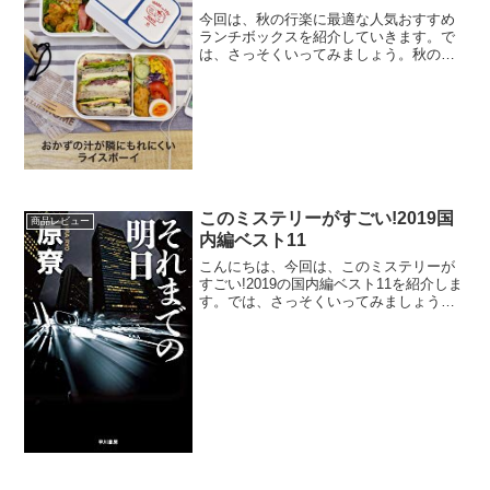
今回は、秋の行楽に最適な人気おすすめ
ランチボックスを紹介していきます。で
は、さっそくいってみましょう。秋の行
楽に最適 人気おすすめランチボックス
弁当箱10選日本発送なしでした....😩....ラ
ンチボックス 装甲擲弾兵 (@89RC0B46...
このミステリーがすごい!2019国
商品レビュー
内編ベスト11
こんにちは、今回は、このミステリーが
すごい!2019の国内編ベスト11を紹介しま
す。では、さっそくいってみましょう。
このミステリーがすごい!2019国内編ベス
ト11このミステリーがすごい!2019国内編
1位それまでの明日（原尞）11月初旬の...