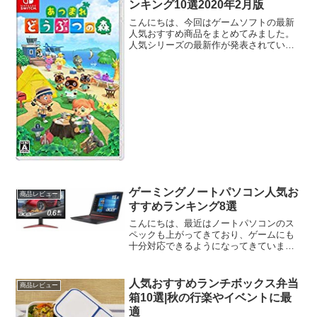
ンキング10選2020年2月版
こんにちは、今回はゲームソフトの最新
人気おすすめ商品をまとめてみました。
人気シリーズの最新作が発表されていま
す。では、さっそくいってみましょう。
ゲームソフト最新人気おすすめランキン
グ10選2020年2月版ゲームソフト最新人
気おすすめ1あつま...
ゲーミングノートパソコン人気お
商品レビュー
すすめランキング8選
こんにちは、最近はノートパソコンのス
ペックも上がってきており、ゲームにも
十分対応できるようになってきていま
す。今回はゲーミングノートパソコンの
人気おすすめ商品を特集します。では、
さっそくいってみましょう。ゲーミング
人気おすすめランチボックス弁当
商品レビュー
ノートパソコン人気おすすめ...
箱10選|秋の行楽やイベントに最
適