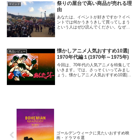
祭りの屋台で高い商品が売れる理
マインド
由
あなたは、イベントが好きですか？イベ
ントでは何かうきうきして買ってしまう
という人はぜひ読んでください。なぜ人
は祭りにあつまるのか？郷里の神社で秋
祭りがあり、久しぶりに見に行きまし
た。神社の氏子(町内の村)が屋台を出して
神社まで担いで練り歩く...
懐かしアニメ人気おすすめ10選|
商品レビュー
1970年代編１(1970年～1975年)
今回は、70年代の人気アニメを特集して
いきます。では、さっそくいってみまし
ょう。懐かしアニメ人気おすすめ10選|
1970年代編１(1970年～1975
年)#tama954"70年代・80年代アニメ
OP/ED集2" を YouTube で見...
ゴールデンウィークに見たいおすすめ映
画・ドラマ６選