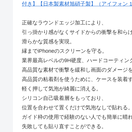
付き】【日本製素材旭硝子製】（アイフォン 11 Pro
正確なラウンドエッジ加工により、
引っ掛かり感がなくサイドからの衝撃を和ら
滑らかな質感を実現。
縁までiPhoneのスクリーンを守る。
業界最高レベルの9H硬度、ハードコーティン
高品質な素材で衝撃を緩和し画面のダメージ
高品質の粘着剤を使うために、ケースを装着
軽く押して気泡が綺麗に消える。
シリコン自己吸着層をもっており、
位置を合わせて置くだけで気泡なしで貼れる
ガイド枠の使用で経験のない人でも簡単に晴
失敗しても貼り直すことができる。