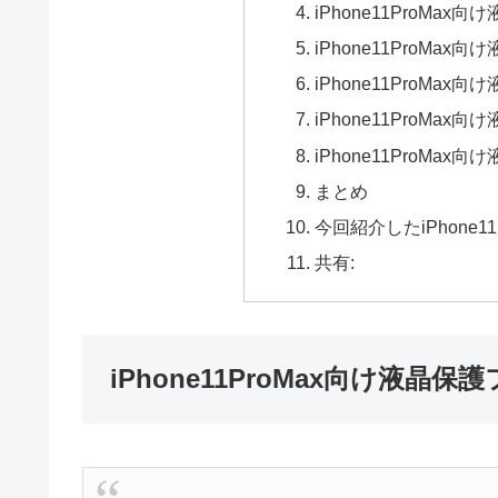
iPhone11ProMa
iPhone11ProMa
iPhone11ProMa
iPhone11ProMa
iPhone11ProMa
まとめ
今回紹介したiPhone1
共有:
iPhone11ProMax向け液