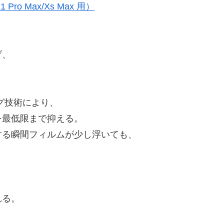
 Max/Xs Max 用）
げ、
グ技術により、
を最低限まで抑える。
する瞬間フィルムが少し浮いても、
。
れる。