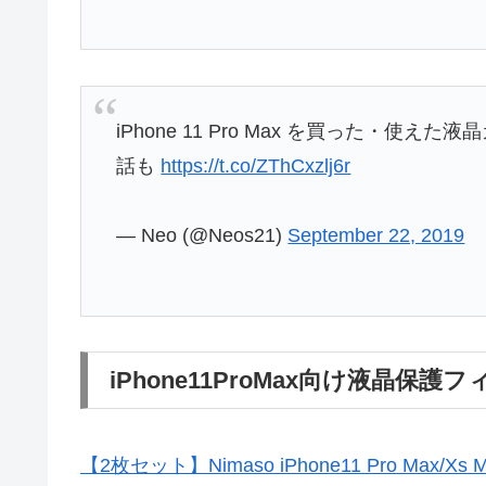
iPhone 11 Pro Max を買った・
話も
https://t.co/ZThCxzlj6r
— Neo (@Neos21)
September 22, 2019
iPhone11ProMax向け液晶保
【2枚セット】Nimaso iPhone11 Pro M