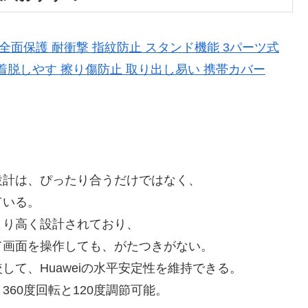
撃防止 全面保護 耐衝撃 指紋防止 スタンド機能 3パーツ式
 着脱しやす 擦り傷防止 取り出し易い 携帯カバー
設計は、ぴったり合うだけではなく、
ている。
より高く設計されており、
て画面を操作しても、がたつきがない。
て、Huaweiの水平安定性を維持できる。
60度回転と120度調節可能。