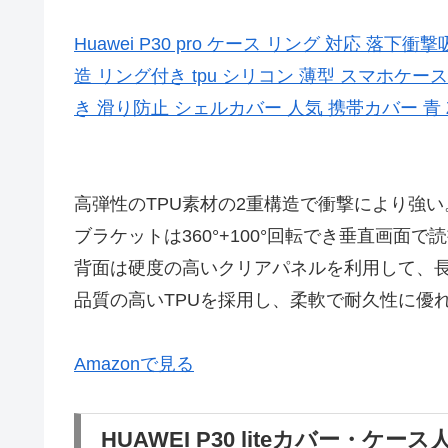
Huawei P30 pro ケース リング 対応 落下
造 リング付き tpu シリコン 薄型 スマホケ
き 滑り防止 シェルカバー 人気 携帯カバー 青 Z
高弾性のTPU素材の2重構造で衝撃により強い
ブラケットは360°+100°回転でき垂直画面
背面は硬度の高いクリアパネルを利用して、
品質の高いTPUを採用し、柔軟で耐久性に優
Amazonで見る
HUAWEI P30 liteカバー・ケー