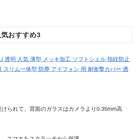
ス人気おすすめ3
衝撃 TPU 透明 人気 薄型 メッキ加工 ソフトシェル 指紋防止
 スリム一体型 防塵 アイフォン 用 耐衝撃カバー 透
設けられて、背面のガラスはカメラより0.35mm高
く、スマホをスクラッチから保護。