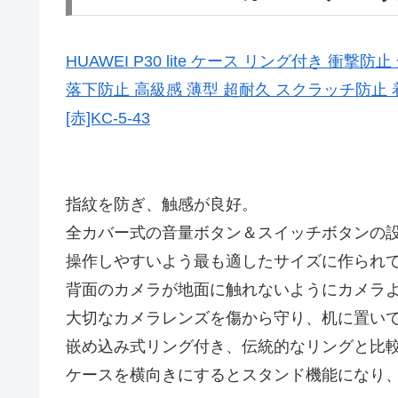
HUAWEI P30 lite ケース リング付き 衝
落下防止 高級感 薄型 超耐久 スクラッチ防止
[赤]KC-5-43
指紋を防ぎ、触感が良好。
全カバー式の音量ボタン＆スイッチボタンの
操作しやすいよう最も適したサイズに作られ
背面のカメラが地面に触れないようにカメラ
大切なカメラレンズを傷から守り、机に置い
嵌め込み式リング付き、伝統的なリングと比較し
ケースを横向きにするとスタンド機能になり、3