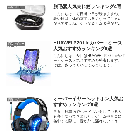
脱毛器人気売れ筋ランキング4選
商品レビュー
こんにちは、毎日暑い日が続きますね。
暑い日は、体の露出も多くなってしまい
がちですよね。そうなるとムダ毛がどう
しても、気になってきます。今回は、脱
毛器の人気売れ筋商品をフィーチャーし
てみました。では、さっそくいってみま
しょう。脱毛器人気売れ筋...
HUAWEI P20 liteカバー・ケース
商品レビュー
人気おすすめランキング6選
こんにちは、今回はHUAWEI P20 liteカバ
ー・ケース人気おすすめを発表します。
では、さっそくいってみましょう。
HUAWEI P20 liteカバー・ケース人気おす
すめランキング6選HUAWEI P20 liteカバ
ー・ケース人気お...
オーバーイヤーヘッドホン人気お
商品レビュー
すすめランキング9選
最近、列車内でヘッドホンをしている人
も多くなってきました。ゲームや音楽に
熱中する際に、音が外に漏れないよう
に、気遣っているのでしょうか？今回
は、オーバーイヤーヘッドホンの人気お