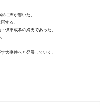
の家に声が響いた。
驚愕する。
頭・伊東成孝の嫡男であった。
か。
がす大事件へと発展していく。