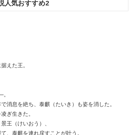
説人気おすすめ2
に据えた王。
─。
年で消息を絶ち、泰麒（たいき）も姿を消した。
を凌ぎ生きた。
）景王（けいおう）、
得て、泰麒を連れ戻すことが叶う。