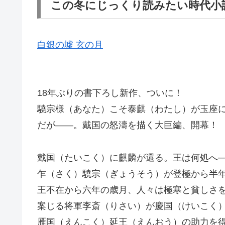
この冬にじっくり読みたい時代小
白銀の墟 玄の月
18年ぶりの書下ろし新作、ついに！
驍宗様（あなた）こそ泰麒（わたし）が玉座
だが――。戴国の怒濤を描く大巨編、開幕！
戴国（たいこく）に麒麟が還る。王は何処へ─
乍（さく）驍宗（ぎょうそう）が登極から半
王不在から六年の歳月、人々は極寒と貧しさ
案じる将軍李斎（りさい）が慶国（けいこく
雁国（えんこく）延王（えんおう）の助力を