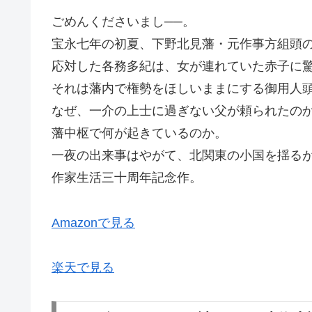
ごめんくださいまし──。
宝永七年の初夏、下野北見藩・元作事方組頭
応対した各務多紀は、女が連れていた赤子に
それは藩内で権勢をほしいままにする御用人
なぜ、一介の上士に過ぎない父が頼られたの
藩中枢で何が起きているのか。
一夜の出来事はやがて、北関東の小国を揺る
作家生活三十周年記念作。
Amazonで見る
楽天で見る