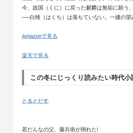
今、故国（くに）に戻った麒麟は無垢に願う
──白雉（はくち）は落ちていない。一縷の望
Amazonで見る
楽天で見る
この冬にじっくり読みたい時代小
とるとだす
若だんなの父、藤兵衛が倒れた!