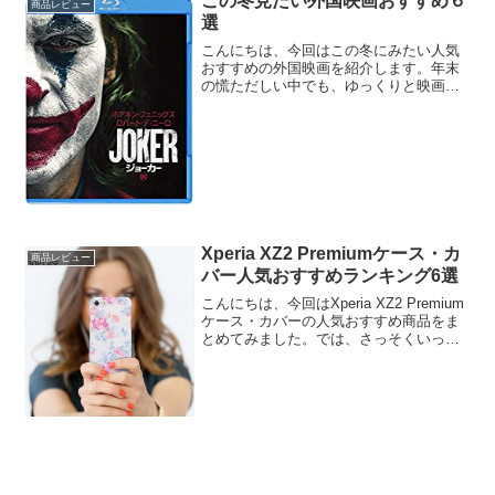
この冬見たい外国映画おすすめ６
商品レビュー
選
こんにちは、今回はこの冬にみたい人気
おすすめの外国映画を紹介します。年末
の慌ただしい中でも、ゆっくりと映画を
見る時間を取りたいですね。では、さっ
そくいってみましょう。この冬見たい外
国映画おすすめ６選この冬見たい外国映
画おすすめ１ハリー・ポッ...
Xperia XZ2 Premiumケース・カ
商品レビュー
バー人気おすすめランキング6選
こんにちは、今回はXperia XZ2 Premium
ケース・カバーの人気おすすめ商品をま
とめてみました。では、さっそくいって
みましょう。Xperia XZ2 Premiumは、ソ
ニーのXperiaシリーズの中で約5.8インチ
の4K液晶を備...