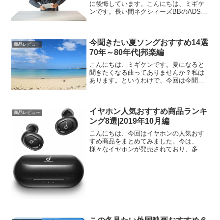
に後悔しています。こんにちは、ミギケ
ンです。長い間ネクシィーズBBのADSL
を使っていましたが、ADSLが廃止される
というので、泣く泣く変更することにし
ました。実は私も、あまり評判の良くな
今聞きたい夏ソングおすすめ14選
いネクシィーズB...
商品レビュー
70年～80年代|邦楽編
こんにちは、ミギケンです。夏になると
聞きたくなる曲ってありませんか？私は
あります。というわけで、今回は今聞き
たい夏ソング70年～80年代をまとめてみ
ました。よかったらのぞいてみてくださ
い。今聞きたい夏ソング おすすめ10
イヤホン人気おすすめ商品ランキ
選 70年～80年代...
商品レビュー
ング8選|2019年10月編
こんにちは、今回はイヤホンの人気おす
すめ商品をまとめてみました。今は、
様々なイヤホンが発売されており、多く
の人がこだわりを持って、イヤホンを購
入しているようです。では、さっそくい
ってみましょう。イヤホン人気おすすめ
ランキング9選イヤホン人気...