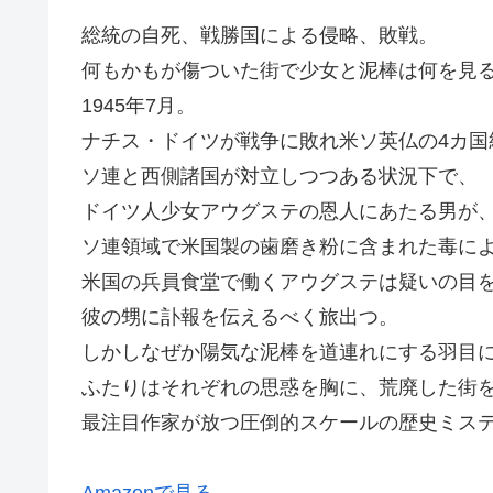
総統の自死、戦勝国による侵略、敗戦。
何もかもが傷ついた街で少女と泥棒は何を見
1945年7月。
ナチス・ドイツが戦争に敗れ米ソ英仏の4カ国
ソ連と西側諸国が対立しつつある状況下で、
ドイツ人少女アウグステの恩人にあたる男が
ソ連領域で米国製の歯磨き粉に含まれた毒に
米国の兵員食堂で働くアウグステは疑いの目
彼の甥に訃報を伝えるべく旅出つ。
しかしなぜか陽気な泥棒を道連れにする羽目
ふたりはそれぞれの思惑を胸に、荒廃した街
最注目作家が放つ圧倒的スケールの歴史ミス