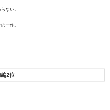
わらない。
身の一作。
内編2位