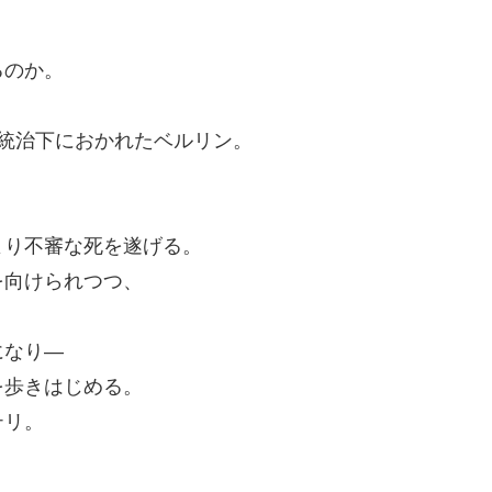
るのか。
統治下におかれたベルリン。
、
より不審な死を遂げる。
を向けられつつ、
になり―
を歩きはじめる。
テリ。