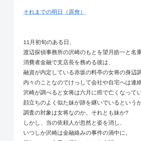
それまでの明日（原尞）
11月初旬のある日、
渡辺探偵事務所の沢崎のもとを望月皓一と名
消費者金融で支店長を務める彼は、
融資が内定している赤坂の料亭の女将の身辺
内々のことなのでけっして会社や自宅へは連
沢崎が調べると女将は六月に癌で亡くなって
顔立ちのよく似た妹が跡を継いでいるという
調査の対象は女将なのか、それとも妹か?
しかし、当の依頼人が忽然と姿を消し、
いつしか沢崎は金融絡みの事件の渦中に。