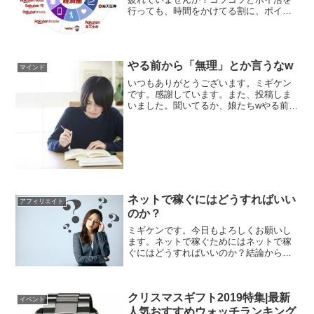
行っても、時間をかけてる割に、ポイン
トがたまらない。今回は、そんなあなた
のために、効率的なポイ活を提案しま
す。こんにちは、ミギケンです。今回は
楽天経済圏に移行して、年間...
やる前から「無理」とか言うなw
マインド
いつもありがとうございます。ミギケン
です。感謝しています。また、投稿しま
いました。聞いてるか、娘たちwやる前か
ら無理とか言うなよ。「限界はあなたの
頭の中にしかない」いい言葉ですね。と
にかくやってみる。やってみたら案外で
きたなんてことがあるこ...
ネットで稼ぐにはどうすればいい
アフィリエイト
のか？
ミギケンです。今日もよろしくお願いし
ます。ネットで稼ぐためにはネットで稼
ぐにはどうすればいいのか？結論から言
います。あなたの価値を知ってもらうこ
とです。すみません、抽象的でわかりに
くいですか？具体的な例を出しますね。
クリスマスギフト2019特集|最新
例えば、あなたがお店を開...
イベント
人気おすすめウォッチランキング