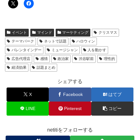
イベント
マインド
マーケティング
クリスマス
テーマパーク
ネットで話題
ハロウィン
バレンタインデー
ミュージシャン
人を動かす
広告代理店
感情
政治家
渋谷駅前
理性的
経済効果
話題まとめ
シェアする
X
Facebook
はてブ
LINE
Pinterest
コピー
netitiをフォローする