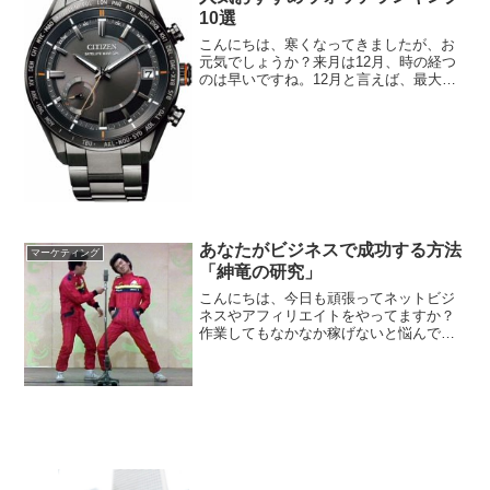
10選
こんにちは、寒くなってきましたが、お
元気でしょうか？来月は12月、時の経つ
のは早いですね。12月と言えば、最大の
イベントはクリスマス。今回は、クリス
マスギフトの中で最新の人気おすすめウ
ォッチのランキングをまとめてみまし
た。では、さっそくいっ...
あなたがビジネスで成功する方法
マーケティング
「紳竜の研究」
こんにちは、今日も頑張ってネットビジ
ネスやアフィリエイトをやってますか？
作業してもなかなか稼げないと悩んでい
るあなたは、いろんな情報商材買うより
も、このDVD見てビジネスを根本から考
える方がいいです。では、さっそくいっ
てみましょう。あなたが...