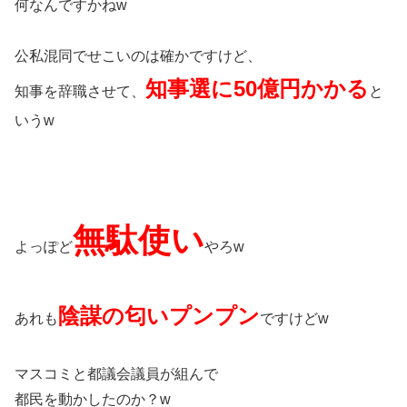
何なんですかねw
公私混同でせこいのは確かですけど、
知事選に50億円かかる
知事を辞職させて、
と
いうw
無駄使い
よっぽど
やろw
陰謀の匂いプンプン
あれも
ですけどw
マスコミと都議会議員が組んで
都民を動かしたのか？w