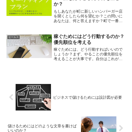
か？
もしあなたが町に新しいハンバーガー店
を開くとしたら何を望むか？この問いに
あなたは、何と答えますか？町で一番ハ
ンバーガー、秘伝のソース、腕のいい料
理人？マーケティングのカリスマ、ゲー
リー・ハルバートの答えは違います。そ
稼ぐためにはどう行動するのか？
セールス
の答えは、この本の62ペ...
優先順位を考える
稼ぐためには、どう行動すればいいので
しょうか？まず、やることの優先順位を
考えることが大事です。自分はこれがで
きていなかった。とにかくすぐに儲けた
い、稼ぎたいという気持ちばかりで、い
ろんな情報を入手していました。稼ぐた
めにはどう行動するのか？...
ビジネスで儲けるためには設計図が必要
儲けるためにはどのような文章を書けば
いいのか？