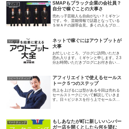
リエイトは、キーワードが大事と言われ
SMAPもブラック企業の会社員？
マインド
ます。ブログにキーワ...
自分で稼ぐことの大事さ
売れっ子芸能人も自由がない？ミギケン
です。今、芸能情報で話題となっている
ＳＭＡＰの謝罪会見。多くの人もブログ
などで書いていますが、ビジネス的な視
点から見るとＳＭＡＰぐらいの力がある
芸能人でも事務所に服従しなければいけ
ネットで稼ぐにはアウトプットが
マインド
ないのだ、という現実を再...
大事
お忙しいところ、ブログに訪問いただき
恐れ入ります。ミギケンと申します。2.3
分お時間いただきブログにお付き合いい
ただければ幸いです。行動することでし
か、現状を変えられない今の生活や環境
を変えたいと思うなら、なにか動かなけ
アフィリエイトで使えるセールス
コピーライティング
れば変わりません。残...
トーク５つのステップ
売上を上げるには型がある今回は売れる
セールストークについて解説していきま
す。日々ビジネスを行う上でセールスに
悩んでいる人も多いのではないでしょう
か？売上を上げるために様々なことをし
てもなかなかうまくいかない、そのよう
な人は必見です。売れるセ...
もしあなたが町に新しいハンバー
マーケティング
ガー店を開くとしたら何を望む