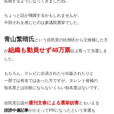
拡散するようになってきましたね。
ちょっと話が飛躍するかもしれませんが、
今回それを感じたのは参議院選挙でした。
青山繁晴氏
という自民党の比例区から立候補した方
組織も動員せず48万票
が
以上取って当選しま
した。
もちろん、テレビに出演されたり出版されたりと
一部では有名ではあった方ですが、タレント候補の
知名度とは比較にならないくらい知名度はないです。
週刊文春による選挙妨害
自民党公認や
ともいえる
誹謗中傷記事
がかえってPRになったという幸運も