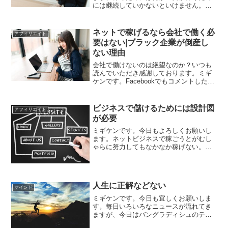
には継続していかないといけません。で
も、好きなことでないと続けられないの
です。ネットで稼げない理由は、続けら
れないから儲からないのです。いきなり
ネットで稼げるなら会社で働く必
アフィリエイト
ネガティブな文章で申し訳...
要はない|ブラック企業が倒産し
ない理由
会社で働けないのは絶望なのか？いつも
読んでいただき感謝しております。ミギ
ケンです。Facebookでもコメントしたん
ですけど、こんな記事がYahooニュース
でありました。＜貧困＞「４０代下流」
と親世代に共倒れの危機なんかね、もう
ビジネスで儲けるためには設計図
アフィリエイト
いいかげん恐...
が必要
ミギケンです。今日もよろしくお願いし
ます。ネットビジネスで稼ごうとがむし
ゃらに努力してもなかなか稼げない。そ
んなことはありませんか？私はありま
す。いい記事を書いても誰も見てなかっ
たら宝のもちぐされですよね。ただ漫然
と記事を書いていてもやはり...
人生に正解などない
マインド
ミギケンです。今日も宜しくお願いしま
す。毎日いろいろなニュースが流れてき
ますが、今日はバングラディシュのテロ
で日本人が亡くなったことでちょっと落