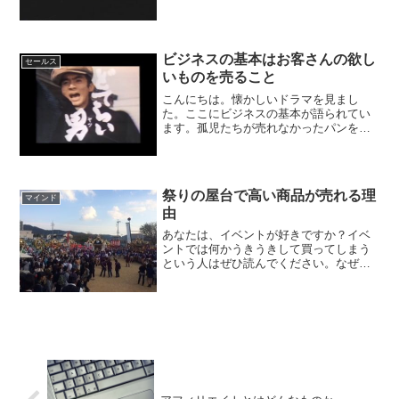
ち込んでました。外国の発展のために仕
事をしててそんな中で命を落とすのは、
ほんとに気の毒でやりきれ...
ビジネスの基本はお客さんの欲し
セールス
いものを売ること
こんにちは。懐かしいドラマを見まし
た。ここにビジネスの基本が語られてい
ます。孤児たちが売れなかったパンを主
人公はどのようにして売っていくのか？
どてらい男見込み客の本当の欲しいもの
は何か？を見抜く孤児たちがパンを売ろ
うとするが、まったく売れな...
祭りの屋台で高い商品が売れる理
マインド
由
あなたは、イベントが好きですか？イベ
ントでは何かうきうきして買ってしまう
という人はぜひ読んでください。なぜ人
は祭りにあつまるのか？郷里の神社で秋
祭りがあり、久しぶりに見に行きまし
た。神社の氏子(町内の村)が屋台を出して
神社まで担いで練り歩く...