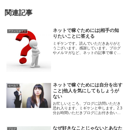
関連記事
ネットで稼ぐためには|相手の知
アフィリエイト
りたいことに答える
ミギケンです。読んでいただきありがと
うございます。感謝しています。ブログ
やメルマガなど、ネットの記事で稼ぐ場
合の重要なポイントは何か。ネットで稼
ぐためには|相手の知りたいことに答える
それは、相手（読者）の知りたいことに
答えることです。実は、...
ネットで稼ぐためには自分を出す
セールス
こと|他人を気にしてもしょうが
ない
お忙しいところ、ブログに訪問いただき
恐れ入ります。ミギケンと申します。2.3
分お時間いただきブログにお付き合いい
ただければ幸いです。みんなに好かれる
わけがないブログを書く時、自己主張を
強く打ち出すとたいてい嫌われますね。
なぜ好きなことじゃないとあなた
ブログ