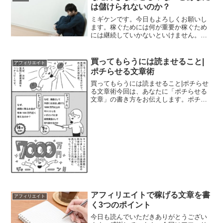
だから、当たり障りの...
は儲けられないのか？
ミギケンです。今日もよろしくお願いし
ます。稼ぐためには何が重要か稼ぐため
には継続していかないといけません。で
も、好きなことでないと続けられないの
です。ネットで稼げない理由は、続けら
れないから儲からないのです。いきなり
買ってもらうには読ませること|
アフィリエイト
ネガティブな文章で申し訳...
ポチらせる文章術
買ってもらうには読ませること|ポチらせ
る文章術今回は、あなたに「ポチらせる
文章」の書き方をお伝えします。ポチる
という言葉は元々はスイッチを押すとい
う意味でしたが、ネット上で商品を確定
し、購入ボタンを押して買うという場合
に使われますね。「見て...
アフィリエイトで稼げる文章を書
アフィリエイト
く3つのポイント
今日も読んでいただきありがとうござい