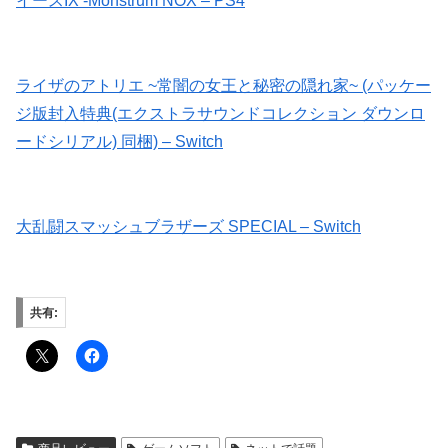
イースIX -Monstrum NOX – PS4
ライザのアトリエ ~常闇の女王と秘密の隠れ家~ (パッケー
ジ版封入特典(エクストラサウンドコレクション ダウンロ
ードシリアル) 同梱) – Switch
大乱闘スマッシュブラザーズ SPECIAL – Switch
共有: