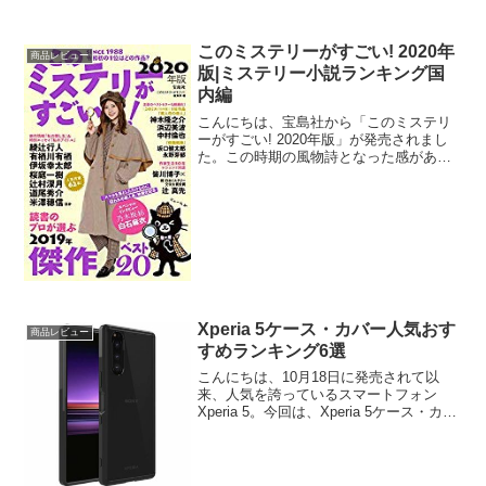
このミステリーがすごい! 2020年
商品レビュー
版|ミステリー小説ランキング国
内編
こんにちは、宝島社から「このミステリ
ーがすごい! 2020年版」が発売されまし
た。この時期の風物詩となった感がある
ムック本です。2019年の国内&海外新作
ミステリー小説ランキング・ベスト20を
はじめ、最前線で活躍するミステリー界
のレジェンド...
Xperia 5ケース・カバー人気おす
商品レビュー
すめランキング6選
こんにちは、10月18日に発売されて以
来、人気を誇っているスマートフォン
Xperia 5。今回は、Xperia 5ケース・カバ
ーの人気おすすめランキングをまとめて
みました。Xperia 5ケース・カバー人気お
すすめランキングドコモ Xper...