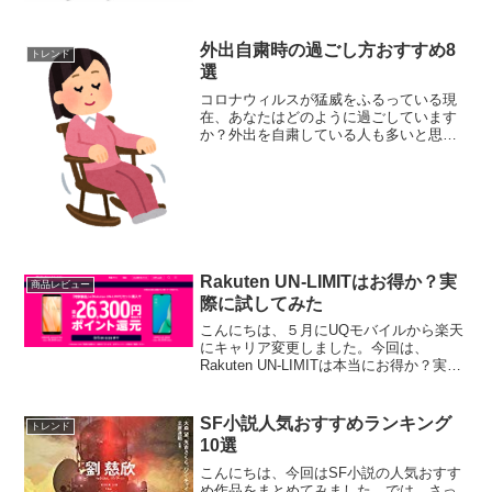
外出自粛時の過ごし方おすすめ8
トレンド
選
コロナウィルスが猛威をふるっている現
在、あなたはどのように過ごしています
か？外出を自粛している人も多いと思い
ます。こんな時の自宅の過ごし方のおす
すめをまとめてみました。外出自粛時の
過ごし方おすすめ8選体を動かす家でじっ
としているとストレスが...
Rakuten UN-LIMITはお得か？実
商品レビュー
際に試してみた
こんにちは、５月にUQモバイルから楽天
にキャリア変更しました。今回は、
Rakuten UN-LIMITは本当にお得か？実際
にキャリア変更した自分が検証してみま
す。では、さっそくいってみましょう。
Rakuten UN-LIMITはお得か？実際...
SF小説人気おすすめランキング
トレンド
10選
こんにちは、今回はSF小説の人気おすす
め作品をまとめてみました。では、さっ