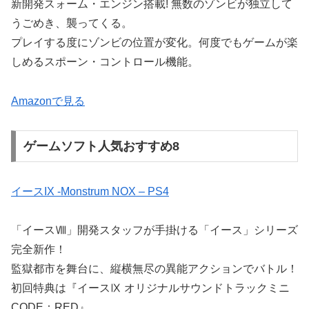
新開発スォーム・エンジン搭載! 無数のゾンビが独立して
うごめき、襲ってくる。
プレイする度にゾンビの位置が変化。何度でもゲームが楽
しめるスポーン・コントロール機能。
Amazonで見る
ゲームソフト人気おすすめ8
イースIX -Monstrum NOX – PS4
「イースⅧ」開発スタッフが手掛ける「イース」シリーズ
完全新作！
監獄都市を舞台に、縦横無尽の異能アクションでバトル！
初回特典は『イースⅨ オリジナルサウンドトラックミニ
CODE：RED』