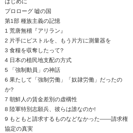
はじめに
プロローグ 嘘の国
第1部 種族主義の記憶
1 荒唐無稽『アリラン』
2 片手にピストルを、もう片方に測量器を
3 食糧を収奪したって?
4 日本の植民地支配の方式
5 「強制動員」の神話
6 果たして「強制労働」「奴隷労働」だったの
か?
7 朝鮮人の賃金差別の虚構性
8 陸軍特別志願兵、彼らは誰なのか!
9 もともと請求するものなどなかった――請求権
協定の真実