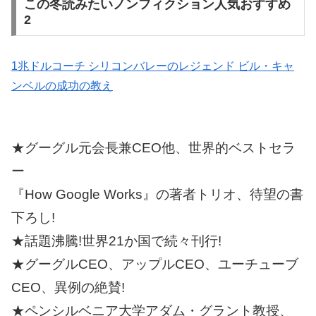
この冬読みたいノンフィクション人気おすすめ
2
1兆ドルコーチ シリコンバレーのレジェンド ビル・キャ
ンベルの成功の教え
★グーグル元会長兼CEO他、世界的ベストセラ
ー
『How Google Works』の著者トリオ、待望の書
下ろし!
★話題沸騰!世界21か国で続々刊行!
★グーグルCEO、アップルCEO、ユーチューブ
CEO、異例の絶賛!
★ペンシルベニア大学アダム・グラント教授、