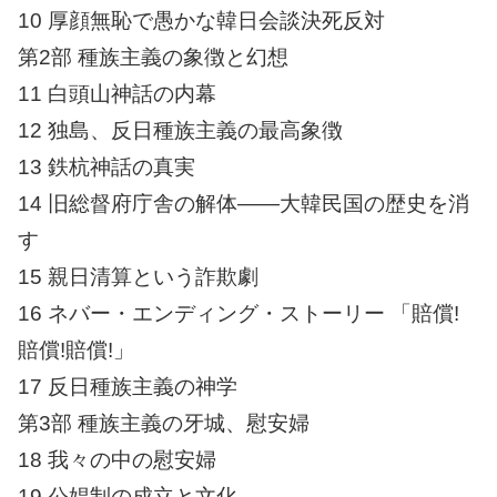
10 厚顔無恥で愚かな韓日会談決死反対
第2部 種族主義の象徴と幻想
11 白頭山神話の内幕
12 独島、反日種族主義の最高象徴
13 鉄杭神話の真実
14 旧総督府庁舎の解体――大韓民国の歴史を消
す
15 親日清算という詐欺劇
16 ネバー・エンディング・ストーリー 「賠償!
賠償!賠償!」
17 反日種族主義の神学
第3部 種族主義の牙城、慰安婦
18 我々の中の慰安婦
19 公娼制の成立と文化