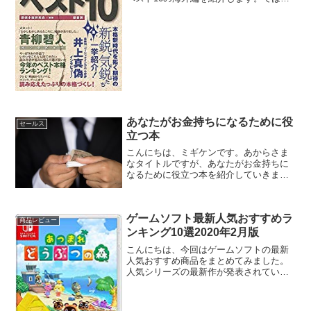
さっそくいってみましょう。2020本格ミ
ステリ・ベスト10海外編2020本格ミステ
リ・ベスト10海外編1位メインテーマは殺
人（...
あなたがお金持ちになるために役
セールス
立つ本
こんにちは、ミギケンです。あからさま
なタイトルですが、あなたがお金持ちに
なるために役立つ本を紹介していきま
す。お金持ちになりたくない人は読まな
いでください。あなたがお金持ちになる
ために役立つ本バビロンの大富豪内容紹
ゲームソフト最新人気おすすめラ
介はじめに古代都市バビロン...
商品レビュー
ンキング10選2020年2月版
こんにちは、今回はゲームソフトの最新
人気おすすめ商品をまとめてみました。
人気シリーズの最新作が発表されていま
す。では、さっそくいってみましょう。
ゲームソフト最新人気おすすめランキン
グ10選2020年2月版ゲームソフト最新人