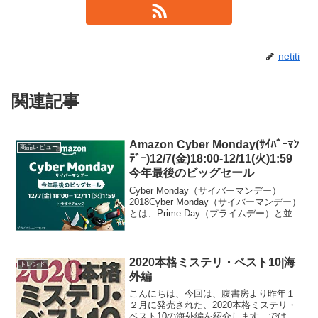
netiti
関連記事
Amazon Cyber Monday(ｻｲﾊﾞｰﾏﾝ
商品レビュー
ﾃﾞｰ)12/7(金)18:00-12/11(火)1:59
今年最後のビッグセール
Cyber Monday（サイバーマンデー）
2018Cyber Monday（サイバーマンデー）
とは、Prime Day（プライムデー）と並ぶ
Amazonが開催する年末の期間限定ビッグ
セールです。2018年のCyber Monday（サ
イバ...
2020本格ミステリ・ベスト10|海
トレンド
外編
こんにちは、今回は、腹書房より昨年１
２月に発売された、2020本格ミステリ・
ベスト10の海外編を紹介します。では、