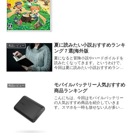
気おすすめ1あつま...
夏に読みたい小説おすすめランキ
商品レビュー
ング７選|海外版
夏になると冒険小説やハードボイルドを
読みたくなってきます。というわけで、
今回は夏に読みたい小説おすすめランキ
ング７選海外版をお届けします。ぜひ、
楽しんでください。夏に読みたい小説お
すすめランキング10選|海外版夏に読みた
モバイルバッテリー人気おすすめ
商品レビュー
い小説 おすすめラン...
商品ランキング
こんにちは、今回はモバイルバッテリー
の人気おすすめ商品を紹介していきま
す。スマホを一時も放せない人が多い現
在では、充電切れは致命的です。そんな
非常事態が起こらないようにモバイルバ
ッテリーは常に携帯しておくのがいいで
すね。モバイルバッテリー人...