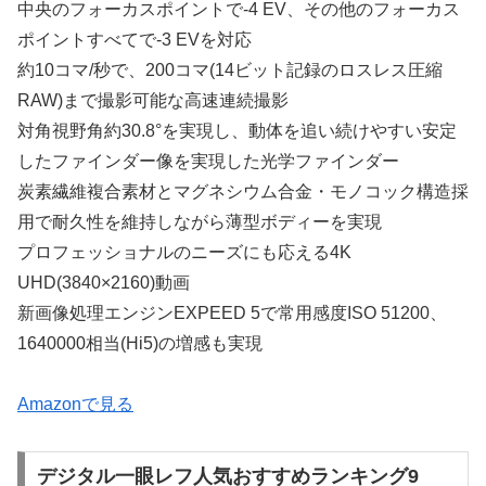
中央のフォーカスポイントで-4 EV、その他のフォーカス
ポイントすべてで-3 EVを対応
約10コマ/秒で、200コマ(14ビット記録のロスレス圧縮
RAW)まで撮影可能な高速連続撮影
対角視野角約30.8°を実現し、動体を追い続けやすい安定
したファインダー像を実現した光学ファインダー
炭素繊維複合素材とマグネシウム合金・モノコック構造採
用で耐久性を維持しながら薄型ボディーを実現
プロフェッショナルのニーズにも応える4K
UHD(3840×2160)動画
新画像処理エンジンEXPEED 5で常用感度ISO 51200、
1640000相当(Hi5)の増感も実現
Amazonで見る
デジタル一眼レフ人気おすすめランキング9