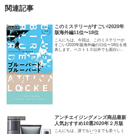
関連記事
このミステリーがすごい!2020年
トレンド
版海外編11位〜18位
こんにちは、今回は、このミステリーが
すごい!2020年版海外編の11位〜18位を発
表します。ベスト１０以外でも面白い作
品が多いです。では、さっそくいってみ
ましょう。このミステリーがすごい!2020
年版海外編11位〜18位このミステリーが
すご...
アンチエイジングメンズ商品最新
商品レビュー
人気おすすめ10選2020年２月版
こんにちは、誰でもいつまでも若々しく