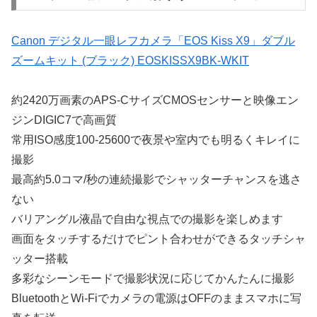
Canon デジタル一眼レフカメラ「EOS Kiss X9」ダブル
ズームキット (ブラック) EOSKISSX9BK-WKIT
約2420万画素のAPS-CサイズCMOSセンサーと映像エン
ジンDIGIC7で高画質
常用ISO感度100-25600で夜景や室内でも明るくキレイに
撮影
最高約5.0コマ/秒の連続撮影でシャッターチャンスを逃さ
ない
バリアングル液晶で自由な視点での撮影を楽しめます
画面をタッチするだけでピント合わせができるタッチシャ
ッター搭載
多彩なシーンモードで撮影状況に応じてかんたんに撮影
BluetoothとWi-Fiでカメラの電源はOFFのままスマホに写