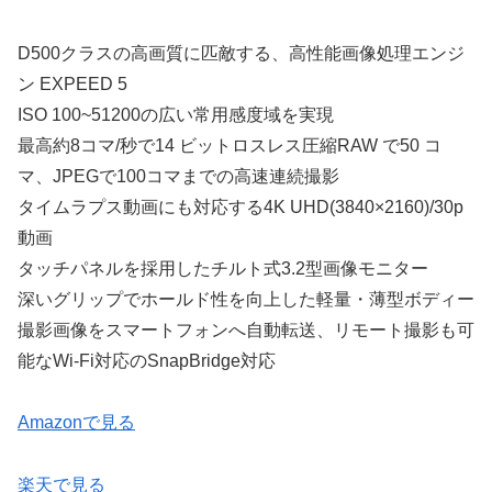
D500クラスの高画質に匹敵する、高性能画像処理エンジ
ン EXPEED 5
ISO 100~51200の広い常用感度域を実現
最高約8コマ/秒で14 ビットロスレス圧縮RAW で50 コ
マ、JPEGで100コマまでの高速連続撮影
タイムラプス動画にも対応する4K UHD(3840×2160)/30p
動画
タッチパネルを採用したチルト式3.2型画像モニター
深いグリップでホールド性を向上した軽量・薄型ボディー
撮影画像をスマートフォンへ自動転送、リモート撮影も可
能なWi-Fi対応のSnapBridge対応
Amazonで見る
楽天で見る