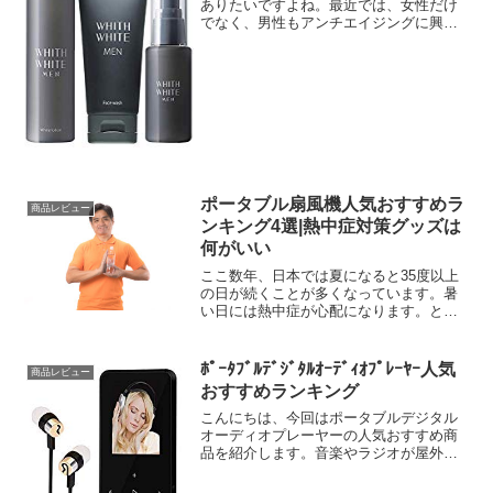
ありたいですよね。最近では、女性だけ
でなく、男性もアンチエイジングに興味
を持つ人が増えています。というわけ
で、今回は男性向けのアンチエイジング
商品をまとめてみました。では、さっそ
くいってみましょう。アンチ...
ポータブル扇風機人気おすすめラ
商品レビュー
ンキング4選|熱中症対策グッズは
何がいい
ここ数年、日本では夏になると35度以上
の日が続くことが多くなっています。暑
い日には熱中症が心配になります。とい
うわけで、今回は熱中症対策として、ポ
ータブル扇風機の人気おすすめランキン
グをまとめてみました。では、さっそく
ﾎﾟｰﾀﾌﾞﾙﾃﾞｼﾞﾀﾙｵｰﾃﾞｨｵﾌﾟﾚｰﾔｰ人気
商品レビュー
いってみましょう。ポー...
おすすめランキング
こんにちは、今回はポータブルデジタル
オーディオプレーヤーの人気おすすめ商
品を紹介します。音楽やラジオが屋外で
も手軽に楽しめます。では、さっそくい
ってみましょう。ポータブルデジタルオ