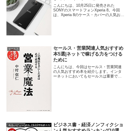
こんにちは、10月25日に発売された
SONYのスマートフォンXperia 8。今回
は、Xperia 8のケース・カバーの人気おす
すめランキングをまとめてみました。
Xperia 8 ケース・カバー人気おすすめラ
ンキング４選やばい！ 徳島県阿波...
セールス・営業関連人気おすすめ
セールス
本5選|ネットで稼げる力をつける
ために
こんにちは、今回はセールス・営業関連
の人気おすすめ本を紹介します。インタ
ーネットにおいてもセールスは重要で
す。なぜならインターネットが発達し、
なんでもネットで購入する時代になって
も、購入するのはパソコンやスマホでは
なく人間だからです。営業を...
ビジネス書・経済ノンフィクショ
商品レビュー
ン人気おすすめランキング10選