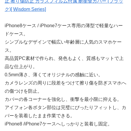
止 擦り傷防止 ガラスフィルム付属 耐衝撃カバー (ブラッ
ク)[ Wisdom Series]
iPhone8ケース / iPhone7ケース専用の薄型で軽量なハー
ドケース。
シンプルなデザインで幅広い年齢層に人気のスマホケー
ス。
高品質PC素材で作られ、発色もよく、質感もマットで上
品な仕上がり。
0.5mm薄さ、薄くてオリジナルの感触に近い。
カメラレンズの周りに段差をつけて擦り傷を防ぎスマホへ
の傷つけを防止。
カバーの各コーナーを強化し、衝撃を最小限に抑える。
アイフォン各ボタン部位は完璧にぴったりフィットし、カ
バーを装着したまま作業できる。
iPhone8 /iPhone7ケースへしっかりと装着し固定。