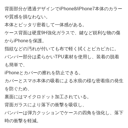
背面部分が透過デザインでiPhone8/iPhone7本体のカラー
や質感を損なわない。
本体とピッタリ密着して一体感がある。
ケース背面は硬度9H強化ガラスで、鍵など鋭利な物の傷
からiPhoneを保護。
指紋などの汚れが付いても布で軽く拭くとピカピカに。
バンパー部分は柔らかいTPU素材を使用し、装着の脱着
も簡単で、
iPhoneとカバーの擦れを防止できる。
カバーとスマホ本体の吸着による水痕の様な密着痕の発生
を防ぐため、
裏面にはマイクロドット加工されている。
背面ガラスにより落下の衝撃を吸収し、
バンパーは弾力クッションでケースの四角を強化し、落下
時の衝撃を軽減。