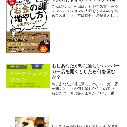
こんにちは、今回は、ビジネス書・経済
ノンフィクションの人気おすすめ本を集
めてみました。本は自分への投資として
コストパフォーマンスがいいものです。
あなたのビジネスや人生に役立つ本が見
つかるかもしれません。では、さっそく
いってみましょう。ビジネ...
もしあなたが町に新しいハンバー
マーケティング
ガー店を開くとしたら何を望む
か？
もしあなたが町に新しいハンバーガー店
を開くとしたら何を望むか？この問いに
あなたは、何と答えますか？町で一番ハ
ンバーガー、秘伝のソース、腕のいい料
理人？マーケティングのカリスマ、ゲー
リー・ハルバートの答えは違います。そ
の答えは、この本の62ペ...
ミステリー小説日本編人気おすすめ10選|