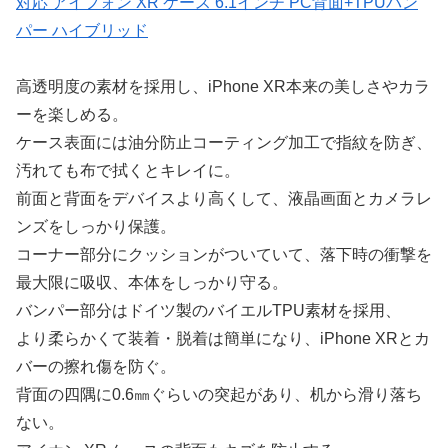
対応 アイフォン XR ケース 6.1インチ PC背面+TPUバン
パー ハイブリッド
高透明度の素材を採用し、iPhone XR本来の美しさやカラ
ーを楽しめる。
ケース表面には油分防止コーティング加工で指紋を防ぎ、
汚れても布で拭くとキレイに。
前面と背面をデバイスより高くして、液晶画面とカメラレ
ンズをしっかり保護。
コーナー部分にクッションがついていて、落下時の衝撃を
最大限に吸収、本体をしっかり守る。
バンパー部分はドイツ製のバイエルTPU素材を採用、
より柔らかくて装着・脱着は簡単になり、iPhone XRとカ
バーの擦れ傷を防ぐ。
背面の四隅に0.6㎜ぐらいの突起があり、机から滑り落ち
ない。