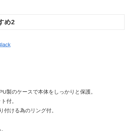
すめ2
lack
PU製のケースで本体をしっかりと保護。
ット付。
り付ける為のリング付。
る。