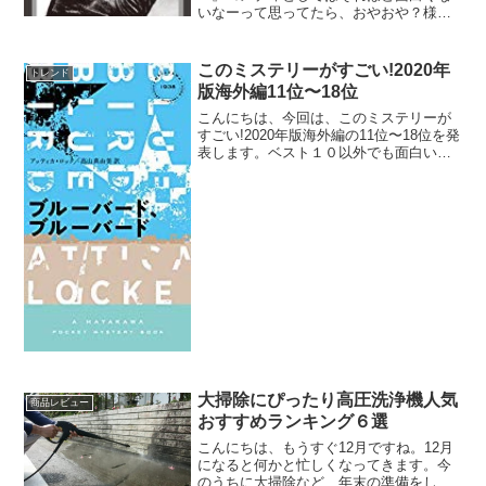
いなーって思ってたら、おやおや？様子
が変わって来たぞ？？これ、コメディじ
ゃないやん！のラストへ。現代ドイツの
リアルや問題とヒトラーを掛け合わせて
このミステリーがすごい!2020年
トレンド
ある意味どんなホラーより...
版海外編11位〜18位
こんにちは、今回は、このミステリーが
すごい!2020年版海外編の11位〜18位を発
表します。ベスト１０以外でも面白い作
品が多いです。では、さっそくいってみ
ましょう。このミステリーがすごい!2020
年版海外編11位〜18位このミステリーが
すご...
大掃除にぴったり高圧洗浄機人気
商品レビュー
おすすめランキング６選
こんにちは、もうすぐ12月ですね。12月
になると何かと忙しくなってきます。今
のうちに大掃除など、年末の準備をして