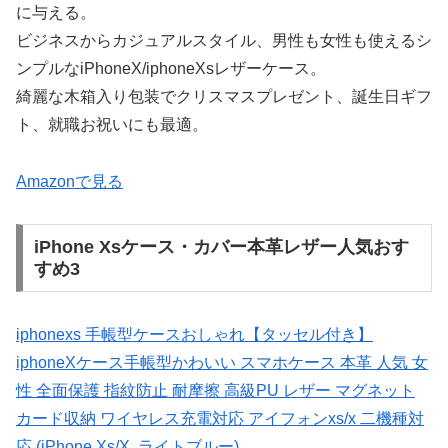
に与える。
ビジネスからカジュアルスタイル、男性も女性も使えるシ
ンプルなiPhoneX/iphoneXsレザーケース。
綺麗な木箱入り包装でクリスマスプレゼント、誕生日ギフ
ト、就職お祝いにも最適。
Amazonで見る
iPhone Xsケース・カバー本革レザー人気おす
すめ3
iphonexs 手帳型ケースおしゃれ【タッセル付き】
iphoneXケース手帳型かわいい スマホケース 本革 人気 女
性 全面保護 指紋防止 耐摩擦 高級PU レザー マグネット
カード収納 ワイヤレス充電対応 アイフォンxs/x 二機種対
応 (iPhone Xs/X, ライトブルー)