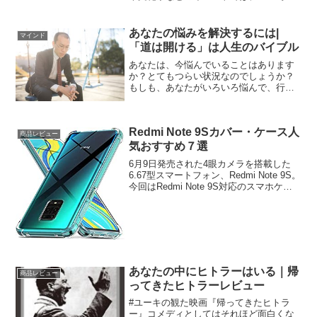
や動画を撮りたいですね。今回は。デジ
タル一眼レフカメラの人気おすすめラン
キング10選をまとめてみました。では、
あなたの悩みを解決するには|
マインド
さっそくいってみましょ...
「道は開ける」は人生のバイブル
あなたは、今悩んでいることはあります
か？とてもつらい状況なのでしょうか？
もしも、あなたがいろいろ悩んで、行動
できない人は、この本をぜひ読んでみて
ください。今回はこの本を紹介していき
ます。道は開けるあなたの悩みを解決す
Redmi Note 9Sカバー・ケース人
るには|「道は開ける」は...
商品レビュー
気おすすめ７選
6月9日発売された4眼カメラを搭載した
6.67型スマートフォン、Redmi Note 9S。
今回はRedmi Note 9S対応のスマホケー
ス・カバーを特集します。Redmi Note
9Sカバー・ケース人気おすすめ７選
Redmi Note...
あなたの中にヒトラーはいる｜帰
商品レビュー
ってきたヒトラーレビュー
#ユーキの観た映画『帰ってきたヒトラ
ー』コメディとしてはそれほど面白くな