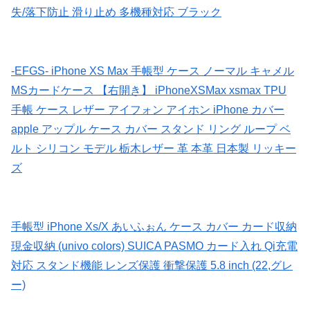
失/落下防止 滑り止め 多機種対応 ブラック
-EFGS- iPhone XS Max 手帳型 ケース ノーマル キャメル
MSカードケース 【右開き】 iPhoneXSMax xsmax TPU
手帳 ケース レザー アイフォン アイホン iPhone カバー
apple アップル ケース カバー スタンド リング ループ ベ
ルト シリコン モデル 栃木レザー 革 本革 日本製 リッキー
ズ
手帳型 iPhone Xs/X あいふぉん ケース カバー カード収納
現金収納 (univo colors) SUICA PASMO カード入れ Qi充電
対応 スタンド機能 レンズ保護 衝撃保護 5.8 inch (22,グレ
ー)