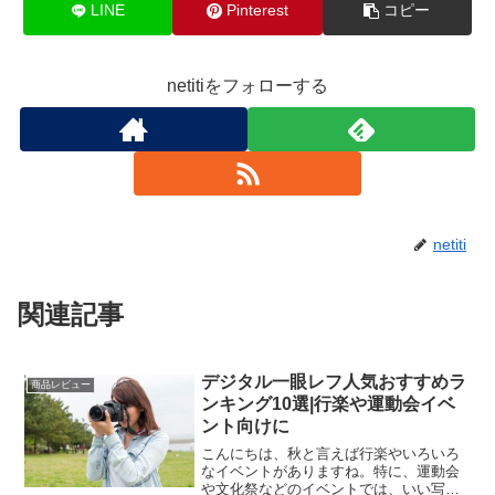
LINE
Pinterest
コピー
netitiをフォローする
netiti
関連記事
デジタル一眼レフ人気おすすめラ
商品レビュー
ンキング10選|行楽や運動会イベ
ント向けに
こんにちは、秋と言えば行楽やいろいろ
なイベントがありますね。特に、運動会
や文化祭などのイベントでは、いい写真