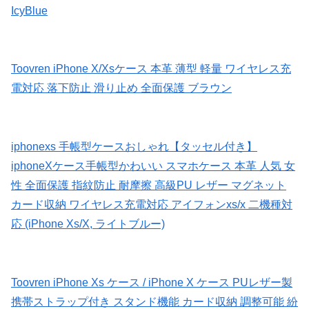
IcyBlue
Toovren iPhone X/Xsケース 本革 薄型 軽量 ワイヤレス充
電対応 落下防止 滑り止め 全面保護 ブラウン
iphonexs 手帳型ケースおしゃれ【タッセル付き】
iphoneXケース手帳型かわいい スマホケース 本革 人気 女
性 全面保護 指紋防止 耐摩擦 高級PU レザー マグネット
カード収納 ワイヤレス充電対応 アイフォンxs/x 二機種対
応 (iPhone Xs/X, ライトブルー)
Toovren iPhone Xs ケース / iPhone X ケース PUレザー製
携帯ストラップ付き スタンド機能 カード収納 調整可能 紛