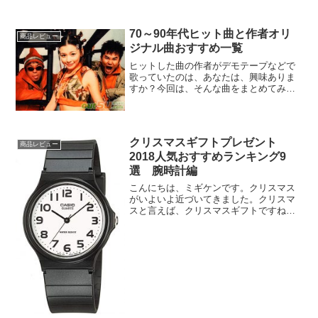
70～90年代ヒット曲と作者オリ
商品レビュー
ジナル曲おすすめ一覧
ヒットした曲の作者がデモテープなどで
歌っていたのは、あなたは、興味ありま
すか？今回は、そんな曲をまとめてみま
した。では、さっそくいってみましょ
う。70～90年代ヒット曲と作者オリジナ
ル曲おすすめ一覧タイミングヒットした
曲この曲大好き、みんな...
クリスマスギフトプレゼント
商品レビュー
2018人気おすすめランキング9
選 腕時計編
こんにちは、ミギケンです。クリスマス
がいよいよ近づいてきました。クリスマ
スと言えば、クリスマスギフトですね。
今年はどんなものを贈りますか？今回
は、クリスマスギフトプレゼントの人気
おすすめランキングをまとめてみまし
た。では、さっそくいってみま...