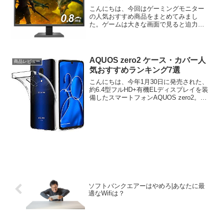
こんにちは、今回はゲーミングモニター
の人気おすすめ商品をまとめてみまし
た。ゲームは大きな画面で見ると迫力も
あり見やすいですね。では、さっそくい
ってみましょう。ゲーミングモニター人
気おすすめランキング今日はやる気があ
ったので、ゲーミングモニタ...
AQUOS zero2 ケース・カバー人
商品レビュー
気おすすめランキング7選
こんにちは、今年1月30日に発売された、
約6.4型フルHD+有機ELディスプレイを装
備したスマートフォンAQUOS zero2。今
回は、AQUOS zero2対応するカバー・ケ
ースの人気おすすめ商品をまとめてみま
した。AQUOS zero2...
ソフトバンクエアーはやめろ|あなたに最
適なWifiは？