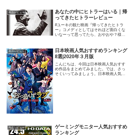
あなたの中にヒトラーはいる｜帰
商品レビュー
ってきたヒトラーレビュー
#ユーキの観た映画『帰ってきたヒトラ
ー』コメディとしてはそれほど面白くな
いなーって思ってたら、おやおや？様子
が変わって来たぞ？？これ、コメディじ
ゃないやん！のラストへ。現代ドイツの
リアルや問題とヒトラーを掛け合わせて
日本映画人気おすすめランキング
商品レビュー
ある意味どんなホラーより...
8選|2020年３月版
こんにちは、今回は日本映画人気おすす
め作品をまとめてみました。では、さっ
そくいってみましょう。日本映画人気お
すすめランキング8選|2020年３月版日本
映画人気おすすめ1かぐや様は告らせたい
~天才たちの恋愛頭脳戦「週刊ヤングジャ
ンプ」連載作...
ゲーミングモニター人気おすすめ
商品レビュー
ランキング