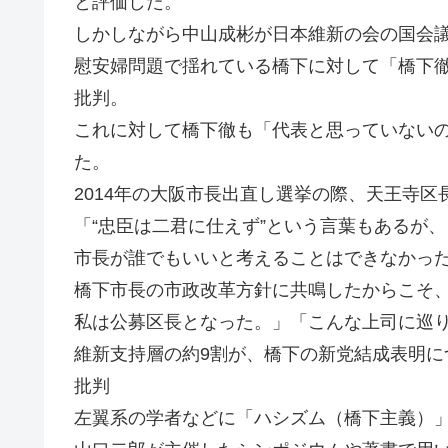
と評価した。
しかしながら中山成彬が日本維新の会の国会議
慰安婦問題で揺れている橋下に対して「橋下
批判。
これに対して橋下徹も「代表と思っていない
た。
2014年の大阪市長出直し選挙の際、天王寺区
「“忠臣は二君に仕えず”という言葉もあるが
市長が誰でもいいと考えることはできなかっ
橋下市長の市政改革方針に共鳴したからこそ
私は公募区長となった。」「こんな上司に巡
維新支持層の約9割が、橋下の新党結成表明に
批判
左翼系の学者などに「ハシズム（橋下主義）