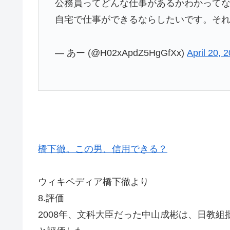
公務員ってどんな仕事があるかわかって
自宅で仕事ができるならしたいです。そ
— あー (@H02xApdZ5HgGfXx)
April 20, 
橋下徹。この男、信用できる？
ウィキペディア橋下徹より
8.評価
2008年、文科大臣だった中山成彬は、日教